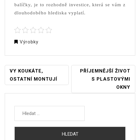
balíčky, je to rozhodně investice, která se vám z
dlouhodobého hlediska vyplatí.
Výrobky
NAVIGACE
VY KOUKÁTE,
PŘÍJEMNĚJŠÍ ŽIVOT
PRO
OSTATNÍ MONTUJÍ
S PLASTOVÝMI
PŘÍSPĚVEK
OKNY
Vyhledávání