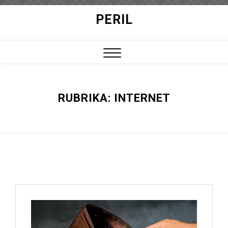
Skip
PERIL
to
content
Close
Menu
RUBRIKA:
INTERNET