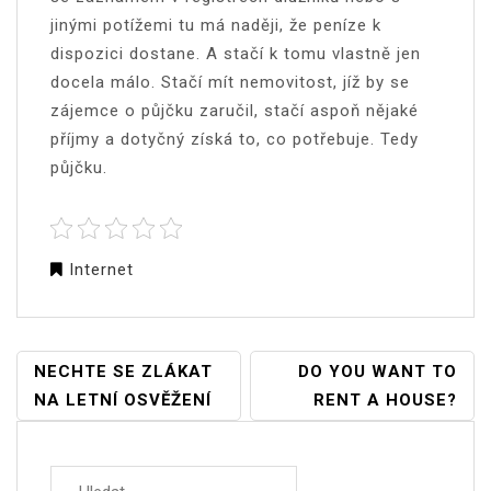
jinými potížemi tu má naději, že peníze k
dispozici dostane. A stačí k tomu vlastně jen
docela málo. Stačí mít nemovitost, jíž by se
zájemce o půjčku zaručil, stačí aspoň nějaké
příjmy a dotyčný získá to, co potřebuje. Tedy
půjčku.
Internet
NAVIGACE
NECHTE SE ZLÁKAT
DO YOU WANT TO
PRO
NA LETNÍ OSVĚŽENÍ
RENT A HOUSE?
PŘÍSPĚVEK
Vyhledávání