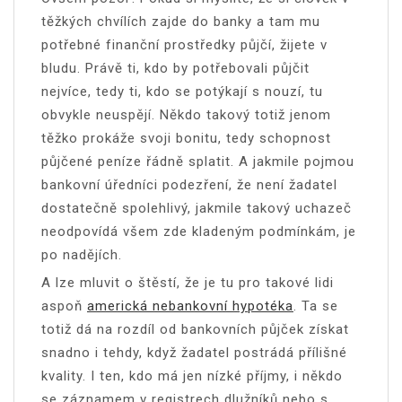
těžkých chvílích zajde do banky a tam mu
potřebné finanční prostředky půjčí, žijete v
bludu. Právě ti, kdo by potřebovali půjčit
nejvíce, tedy ti, kdo se potýkají s nouzí, tu
obvykle neuspějí. Někdo takový totiž jenom
těžko prokáže svoji bonitu, tedy schopnost
půjčené peníze řádně splatit. A jakmile pojmou
bankovní úředníci podezření, že není žadatel
dostatečně spolehlivý, jakmile takový uchazeč
neodpovídá všem zde kladeným podmínkám, je
po nadějích.
A lze mluvit o štěstí, že je tu pro takové lidi
aspoň
americká nebankovní hypotéka
. Ta se
totiž dá na rozdíl od bankovních půjček získat
snadno i tehdy, když žadatel postrádá přílišné
kvality. I ten, kdo má jen nízké příjmy, i někdo
se záznamem v registrech dlužníků nebo s