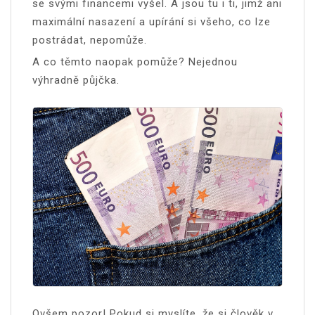
se svými financemi vyšel. A jsou tu i ti, jimž ani
maximální nasazení a upírání si všeho, co lze
postrádat, nepomůže.
A co těmto naopak pomůže? Nejednou
výhradně půjčka.
Ovšem pozor! Pokud si myslíte, že si člověk v