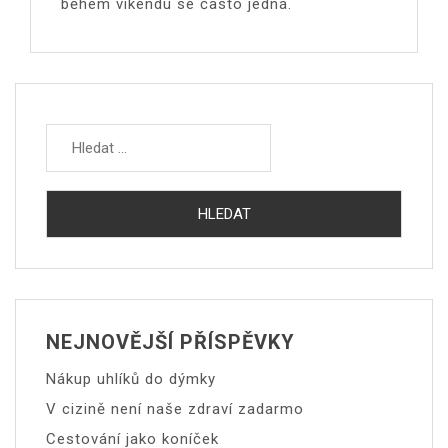
během víkendu se často jedná.
Vyhledávání
NEJNOVĚJŠÍ PŘÍSPĚVKY
Nákup uhlíků do dýmky
V cizině není naše zdraví zadarmo
Cestování jako koníček