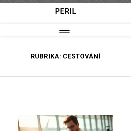
Skip
PERIL
to
content
Close
Menu
RUBRIKA:
CESTOVÁNÍ