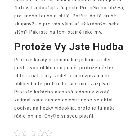
flirtovat a doufají v úspěch. Pro někoho obživa,
pro jiného touha a chtíč. Patříte do té druhé
skupiny? Je pro vás vším ať už krásným nebo
zlým? Pak jste na tom stejně jako my.
Protože Vy Jste Hudba
Protože každý si minimálně jednou za den
pustí svou oblíbenou píseň, protože někteří
chtějí znát texty, vědět o čem zpívají jeho
oblíbení interpreti nebo si s nimi zazpívat.
Protože každého alespoň jednou v životě
zajímal osud našich celebrit nebo se chtěl
podívat na hezký videoklip, proto je tu naše
rádio online
. Chyťte si svou píseň!