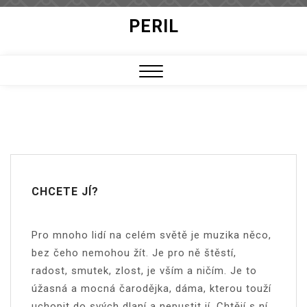
Skip
PERIL
to
content
Close
Menu
CHCETE JÍ?
Pro mnoho lidí na celém světě je muzika něco,
bez čeho nemohou žít. Je pro ně štěstí,
radost, smutek, zlost, je vším a ničím. Je to
úžasná a mocná čarodějka, dáma, kterou touží
uchopit do svých dlaní a nepustit jí. Chtějí s ní