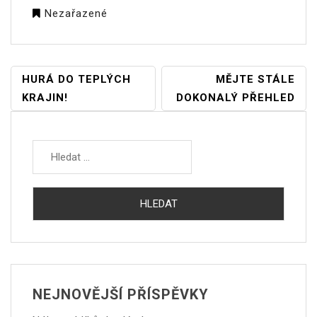
Nezařazené
NAVIGACE
HURÁ DO TEPLÝCH
MĚJTE STÁLE
PRO
KRAJIN!
DOKONALÝ PŘEHLED
PŘÍSPĚVEK
Vyhledávání
NEJNOVĚJŠÍ PŘÍSPĚVKY