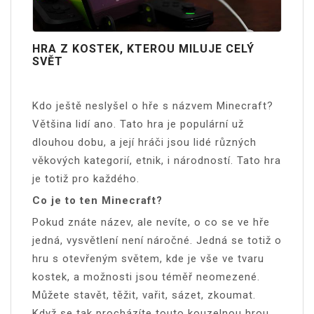
HRA Z KOSTEK, KTEROU MILUJE CELÝ
SVĚT
Kdo ještě neslyšel o hře s názvem Minecraft?
Většina lidí ano. Tato hra je populární už
dlouhou dobu, a její hráči jsou lidé různých
věkových kategorií, etnik, i národností. Tato hra
je totiž pro každého.
Co je to ten Minecraft?
Pokud znáte název, ale nevíte, o co se ve hře
jedná, vysvětlení není náročné. Jedná se totiž o
hru s otevřeným světem, kde je vše ve tvaru
kostek, a možnosti jsou téměř neomezené.
Můžete stavět, těžit, vařit, sázet, zkoumat.
Když se tak procházíte touto kouzelnou hrou,