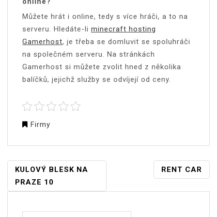
online?
Můžete hrát i online, tedy s více hráči, a to na
serveru. Hledáte-li
minecraft hosting
Gamerhost
, je třeba se domluvit se spoluhráči
na společném serveru. Na stránkách
Gamerhost si můžete zvolit hned z několika
balíčků, jejichž služby se odvíjejí od ceny.
Firmy
NAVIGACE
KULOVÝ BLESK NA
RENT CAR
PRO
PRAZE 10
PŘÍSPĚVEK
Vyhledávání