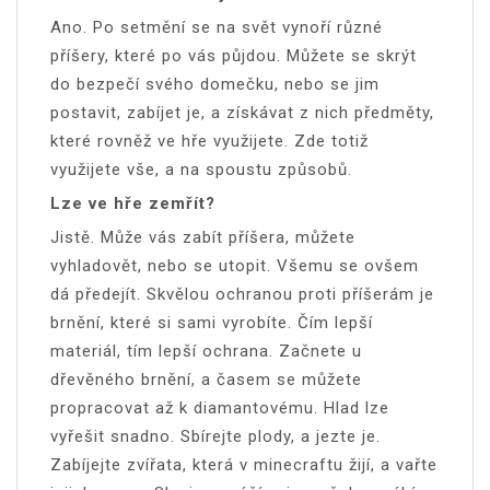
Ano. Po setmění se na svět vynoří různé
příšery, které po vás půjdou. Můžete se skrýt
do bezpečí svého domečku, nebo se jim
postavit, zabíjet je, a získávat z nich předměty,
které rovněž ve hře využijete. Zde totiž
využijete vše, a na spoustu způsobů.
Lze ve hře zemřít?
Jistě. Může vás zabít příšera, můžete
vyhladovět, nebo se utopit. Všemu se ovšem
dá předejít. Skvělou ochranou proti příšerám je
brnění, které si sami vyrobíte. Čím lepší
materiál, tím lepší ochrana. Začnete u
dřevěného brnění, a časem se můžete
propracovat až k diamantovému. Hlad lze
vyřešit snadno. Sbírejte plody, a jezte je.
Zabíjejte zvířata, která v minecraftu žijí, a vařte