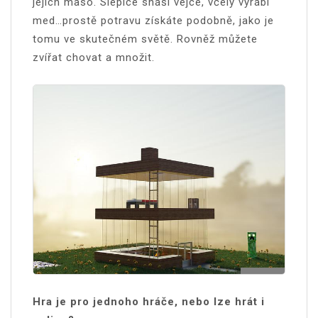
jejich maso. Slepice snáší vejce, včely vyrábí
med…prostě potravu získáte podobně, jako je
tomu ve skutečném světě. Rovněž můžete
zvířat chovat a množit.
Hra je pro jednoho hráče, nebo lze hrát i