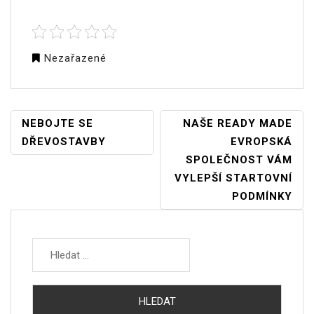
Nezařazené
NAVIGACE
NEBOJTE SE
NAŠE READY MADE
PRO
DŘEVOSTAVBY
EVROPSKÁ
PŘÍSPĚVEK
SPOLEČNOST VÁM
VYLEPŠÍ STARTOVNÍ
PODMÍNKY
Vyhledávání