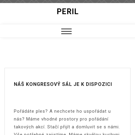
Skip
PERIL
to
content
Close
Menu
NÁŠ KONGRESOVÝ SÁL JE K DISPOZICI
Pořádáte ples? A nechcete ho uspořádat u
nás? Máme vhodné prostory pro pořádání
takových akcí. Stačí přijít a domluvit se s námi.
Vše potřebné zajistíme. Máme skvělou kuchyni