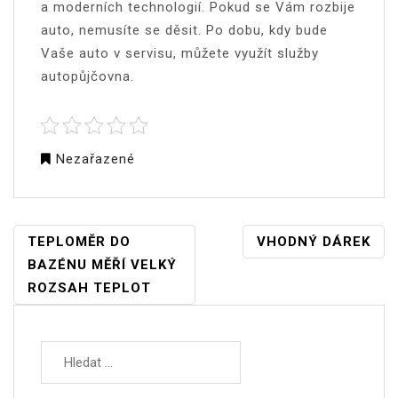
a moderních technologií. Pokud se Vám rozbije
auto, nemusíte se děsit. Po dobu, kdy bude
Vaše auto v servisu, můžete využít služby
autopůjčovna
.
Nezařazené
NAVIGACE
TEPLOMĚR DO
VHODNÝ DÁREK
PRO
BAZÉNU MĚŘÍ VELKÝ
PŘÍSPĚVEK
ROZSAH TEPLOT
Vyhledávání