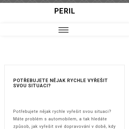
Skip
PERIL
to
content
Close
Menu
POTŘEBUJETE NĚJAK RYCHLE VYŘEŠIT
SVOU SITUACI?
Potřebujete nějak rychle vyřešit svou situaci?
Máte problém s automobilem, a tak hledáte
způsob, jak vyřešit své dopravování v době, kdy