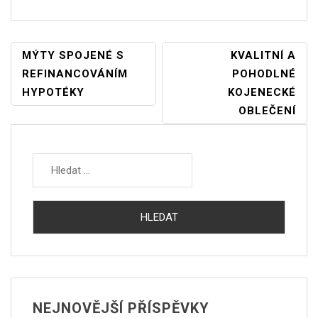
NAVIGACE
MÝTY SPOJENÉ S
KVALITNÍ A
PRO
REFINANCOVÁNÍM
POHODLNÉ
PŘÍSPĚVEK
HYPOTÉKY
KOJENECKÉ
OBLEČENÍ
Vyhledávání
NEJNOVĚJŠÍ PŘÍSPĚVKY