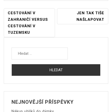
NAVIGACE
CESTOVÁNÍ V
JEN TAK TIŠE
PRO
ZAHRANIČÍ VERSUS
NAŠLAPOVAT
PŘÍSPĚVEK
CESTOVÁNÍ V
TUZEMSKU
Vyhledávání
NEJNOVĚJŠÍ PŘÍSPĚVKY
Nákup uhlíků do dýmky