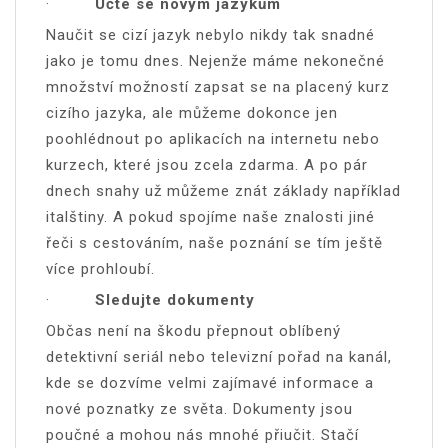
·
Učte se novým jazykům
Naučit se cizí jazyk nebylo nikdy tak snadné
jako je tomu dnes. Nejenže máme nekonečné
množství možností zapsat se na placený kurz
cizího jazyka, ale můžeme dokonce jen
poohlédnout po aplikacích na internetu nebo
kurzech, které jsou zcela zdarma. A po pár
dnech snahy už můžeme znát základy například
italštiny. A pokud spojíme naše znalosti jiné
řeči s cestováním, naše poznání se tím ještě
více prohloubí.
·
Sledujte dokumenty
Občas není na škodu přepnout oblíbený
detektivní seriál nebo televizní pořad na kanál,
kde se dozvíme velmi zajímavé informace a
nové poznatky ze světa. Dokumenty jsou
poučné a mohou nás mnohé přiučit. Stačí