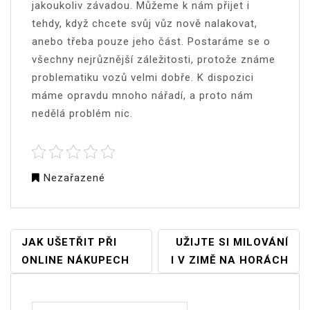
jakoukoliv závadou. Můžeme k nám přijet i
tehdy, když chcete svůj vůz nově nalakovat,
anebo třeba pouze jeho část. Postaráme se o
všechny nejrůznější záležitosti, protože známe
problematiku vozů velmi dobře. K dispozici
máme opravdu mnoho nářadí, a proto nám
nedělá problém nic.
Nezařazené
NAVIGACE
JAK UŠETŘIT PŘI
UŽIJTE SI MILOVÁNÍ
PRO
ONLINE NÁKUPECH
I V ZIMĚ NA HORÁCH
PŘÍSPĚVEK
Vyhledávání