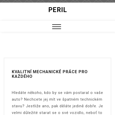
Skip
PERIL
to
content
Close
Menu
KVALITNÍ MECHANICKÉ PRÁCE PRO
KAŽDÉHO
Hledáte někoho, kdo by se vám postaral o vaše
auto? Nechcete jej mít ve špatném technickém
stavu? Jestliže ano, pak děláte jedině dobře. Je
velmi důležité starat se o své vozidlo, neboť to